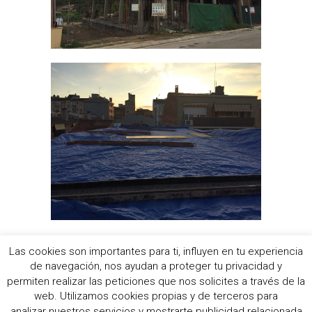
Las cookies son importantes para ti, influyen en tu experiencia
de navegación, nos ayudan a proteger tu privacidad y
permiten realizar las peticiones que nos solicites a través de la
Aviso Legal
/
Política de cookies
/
Política de Privacidad
/
web. Utilizamos cookies propias y de terceros para
Política de RRSS
analizar nuestros servicios y mostrarte publicidad relacionada