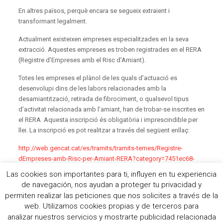
En altres països, perquè encara se segueix extraient i
transformant legalment.
Actualment existeixen empreses especialitzades en la seva
extracció. Aquestes empreses es troben registrades en el RERA
(Registre d’Empreses amb el Risc d’Amiant).
Totes les empreses el plànol de les quals d’actuació es
desenvolupi dins de les labors relacionades amb la
desamiantització, retirada de fibrociment, o qualsevol tipus
d’activitat relacionada amb l’amiant, han de trobar-se inscrites en
el RERA. Aquesta inscripció és obligatòria i imprescindible per
llei. La inscripció es pot realitzar a través del següent enllaç:
http://web.gencat.cat/es/tramits/tramits-temes/Registre-
dEmpreses-amb-Risc-per-Amiant-RERA?category=7451ec68-
a82c-11e3-a972-000c29052e2c
Las cookies son importantes para ti, influyen en tu experiencia
de navegación, nos ayudan a proteger tu privacidad y
permiten realizar las peticiones que nos solicites a través de la
Aviso Legal
/
Política de cookies
/
Política de Privacidad
/
web. Utilizamos cookies propias y de terceros para
Política de RRSS
analizar nuestros servicios y mostrarte publicidad relacionada